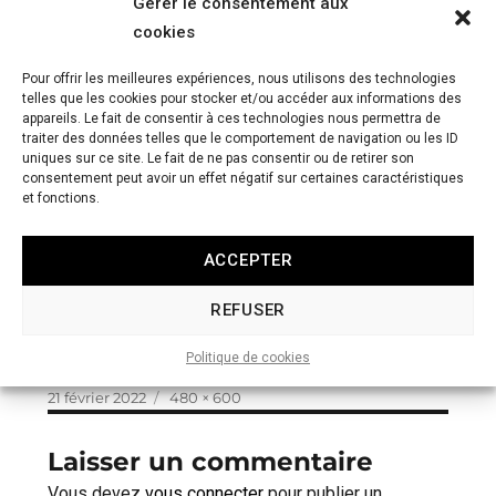
Gérer le consentement aux
cookies
Pour offrir les meilleures expériences, nous utilisons des technologies
telles que les cookies pour stocker et/ou accéder aux informations des
appareils. Le fait de consentir à ces technologies nous permettra de
traiter des données telles que le comportement de navigation ou les ID
uniques sur ce site. Le fait de ne pas consentir ou de retirer son
consentement peut avoir un effet négatif sur certaines caractéristiques
et fonctions.
ACCEPTER
REFUSER
Politique de cookies
Publié
Taille
21 février 2022
480 × 600
le
réelle
Laisser un commentaire
Vous devez
vous connecter
pour publier un