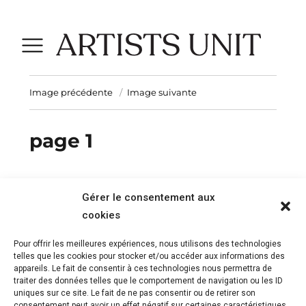
Image précédente
Image suivante
page 1
Gérer le consentement aux
Publié
Taille
8 novembre 2017
459 × 600
cookies
le
réelle
Laisser un commentaire
Pour offrir les meilleures expériences, nous utilisons des technologies
telles que les cookies pour stocker et/ou accéder aux informations des
Vous devez
vous connecter
pour publier un
appareils. Le fait de consentir à ces technologies nous permettra de
traiter des données telles que le comportement de navigation ou les ID
commentaire.
uniques sur ce site. Le fait de ne pas consentir ou de retirer son
consentement peut avoir un effet négatif sur certaines caractéristiques