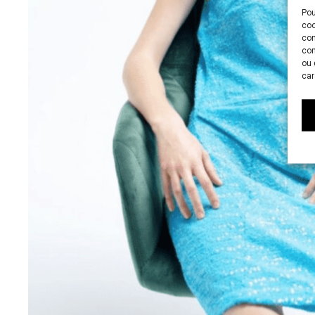
Pou
coo
con
com
ou 
car