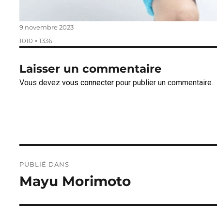
Publié
9 novembre 2023
le
Taille
1010 × 1336
réelle
Laisser un commentaire
Vous devez
vous connecter
pour publier un commentaire.
Navigation
PUBLIÉ DANS
de
Mayu Morimoto
l’article