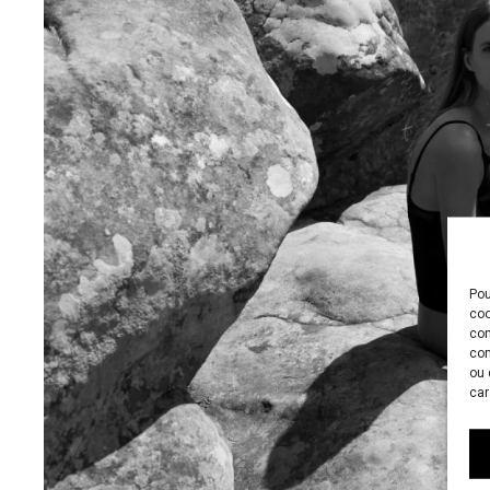
Pou
coo
con
com
ou 
car